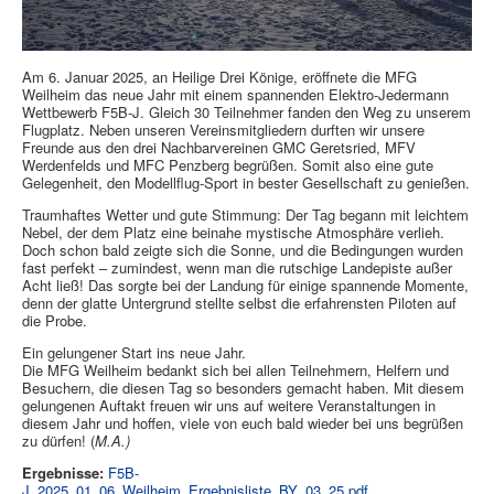
Am 6. Januar 2025, an Heilige Drei Könige, eröffnete die MFG
Weilheim das neue Jahr mit einem spannenden Elektro-Jedermann
Wettbewerb F5B-J. Gleich 30 Teilnehmer fanden den Weg zu unserem
Flugplatz. Neben unseren Vereinsmitgliedern durften wir unsere
Freunde aus den drei Nachbarvereinen GMC Geretsried, MFV
Werdenfelds und MFC Penzberg begrüßen. Somit also eine gute
Gelegenheit, den Modellflug-Sport in bester Gesellschaft zu genießen.
Traumhaftes Wetter und gute Stimmung: Der Tag begann mit leichtem
Nebel, der dem Platz eine beinahe mystische Atmosphäre verlieh.
Doch schon bald zeigte sich die Sonne, und die Bedingungen wurden
fast perfekt – zumindest, wenn man die rutschige Landepiste außer
Acht ließ! Das sorgte bei der Landung für einige spannende Momente,
denn der glatte Untergrund stellte selbst die erfahrensten Piloten auf
die Probe.
Ein gelungener Start ins neue Jahr.
Die MFG Weilheim bedankt sich bei allen Teilnehmern, Helfern und
Besuchern, die diesen Tag so besonders gemacht haben. Mit diesem
gelungenen Auftakt freuen wir uns auf weitere Veranstaltungen in
diesem Jahr und hoffen, viele von euch bald wieder bei uns begrüßen
zu dürfen! (
M.A.)
Ergebnisse:
F5B-
J_2025_01_06_Weilheim_Ergebnisliste_BY_03_25.pdf